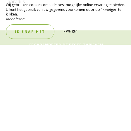
paradijs...
Wij gebruiken cookies om u de best mogelijke online ervaring te bieden.
U kunt het gebruik van uw gegevens voorkomen door op 'Ik weiger' te
klikken.
Meer lezen
Ik weiger
IK SNAP HET
GEGARANDEERD DE BESTE TARIEVEN
BOEK NU !
Organiseer uw vakantie, uw weekend of uw kuur in
Saint-Paul-lès-Dax, in de Landes, tegen de beste prijs,
door uw accommodatie of uw staanplaats te
reserveren op onze website!