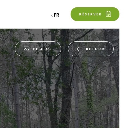
FR
RÉSERVER
RETOUR
PHOTOS
espace client
SERVATION
Départ
Départ