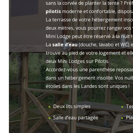
sans la corvée de planter la tente ? Pré
prestations de qualité sublimeront votre
LE 
pilotis
moderne et confortable, dispos
ACCUEIL
séjour au Camping l’Étang d’Ardy. Choisissez
La terrasse de votre hébergement insol
vos dates de vacances, sélectionnez votre
deux mètres, vous pourrez ranger vos 
hébergement et partez en direction des
Mini Lodge peut être réservé à la nuit !
Landes !
La
salle d’eau
(douche, lavabo et WC) es
trouve au pied de votre logement et el
deux Mini Lodges sur Pilotis.
Accordez-vous une parenthèse reposant
dans un hébergement insolite. Vos nui
étoiles dans les Landes sont uniques !
Deux lits simples
Te
Salle d’eau partagée
Pla