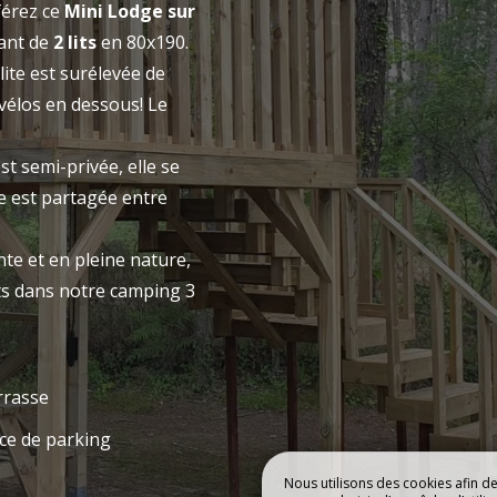
férez ce
Mini Lodge sur
CAMPING
HÉBERGEMEN
ant de
2 lits
en 80x190.
ite est surélevée de
vélos en dessous! Le
Réserver
t semi-privée, elle se
le est partagée entre
e et en pleine nature,
ts dans notre camping 3
rrasse
ce de parking
Nous utilisons des cookies afin d