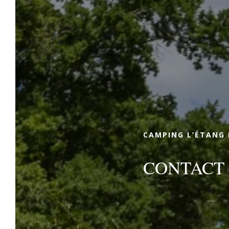
Réserver
Marie, Cyril et leurs trois enfants vous
ouvrent les portes de leur camping familial
au cœur des Landes. La nature, les
hébergements tout confort et les
prestations de qualité sublimeront votre
séjour au Camping l’Étang d’Ardy. Choisissez
CAMPING L’ÉTANG 
vos dates de vacances, sélectionnez votre
hébergement et partez en direction des
CONTACT 
Landes !