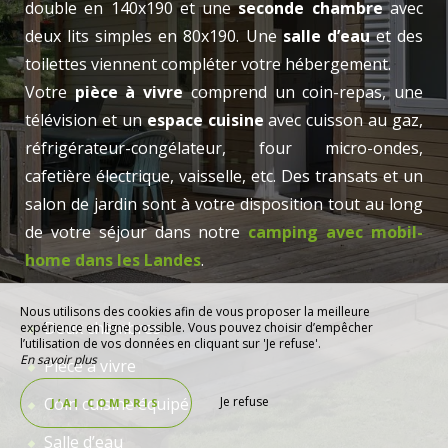
double en 140x190 et une
seconde chambre
avec
deux lits simples en 80x190. Une
salle d’eau
et des
toilettes viennent compléter votre hébergement.
Votre
pièce à vivre
comprend un coin-repas, une
télévision et un
espace cuisine
avec cuisson au gaz,
réfrigérateur-congélateur, four micro-ondes,
cafetière électrique, vaisselle, etc. Des transats et un
salon de jardin sont à votre disposition tout au long
de votre séjour dans notre
camping avec mobil-
home dans les Landes
.
Nous utilisons des cookies afin de vous proposer la meilleure
Deux chambres
expérience en ligne possible. Vous pouvez choisir d’empêcher
l’utilisation de vos données en cliquant sur 'Je refuse'.
En savoir plus
Pièce à vivre
Coin cuisine équipé
Je refuse
J’AI COMPRIS
Salle d’eau