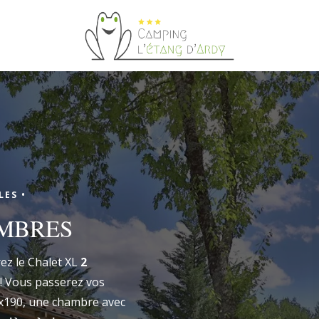
demande de réservation
ES •
AMBRES
DEMANDE DE RÉ
Arrivée
ez le Chalet XL
2
 ! Vous passerez vos
Arrivée
0x190, une chambre avec