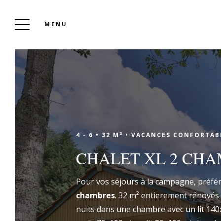
MENU
CAMPING L’ÉTANG D’ARDY
Réserver
4 - 6 •
32 M² •
VACANCES CONFORTABL
CHALET XL 2 CH
Marie, Cyril et leurs trois enfants vous
Pour vos séjours à la campagne, préfér
ouvrent les portes de leur camping familial
chambres
. 32 m² entierement rénovés
au cœur des Landes. La nature, les
nuits dans une chambre avec un lit 14
hébergements tout confort et les