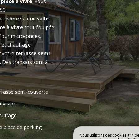
a
pièce à vivre
, vous
90.
CAMPING
HÉBERGEMEN
accéderez à une
salle
ce à vivre
tout équipée
, four micro-ondes,
Réserver
n et chauffage.
t votre
terrasse semi-
. Des transats sont à
rasse semi-couverte
évision
auffage
 place de parking
Nous utilisons des cookies afin d