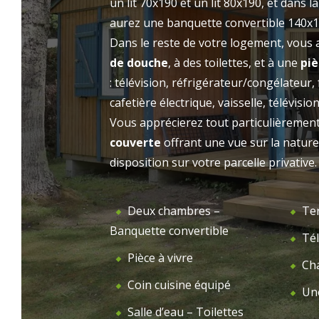
un lit 70x190 et un lit 80x190, et dans l
prestations de qualité sublimeront votre
aurez une banquette convertible 140x1
LE 
ACCUEIL
séjour au Camping l’Étang d’Ardy. Choisissez
Dans le reste de votre logement, vous 
vos dates de vacances, sélectionnez votre
de douche
, à des toilettes, et à une
piè
hébergement et partez en direction des
: télévision, réfrigérateur/congélateur
Landes !
cafetière électrique, vaisselle, télévisio
Vous apprécierez tout particulièremen
couverte
offrant une vue sur la nature
disposition sur votre parcelle privative.
Deux chambres –
Ter
Banquette convertible
Tél
Pièce à vivre
Ch
Coin cuisine équipé
Une
Salle d’eau – Toilettes