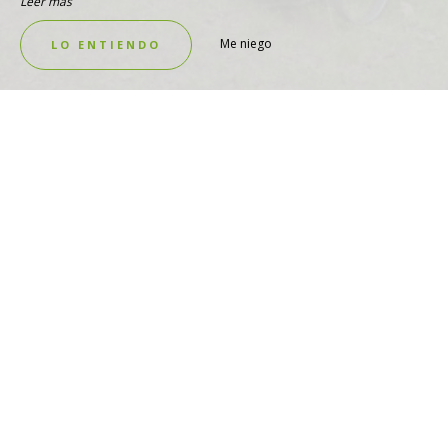
Leer más
Me niego
LO ENTIENDO
VISTA AL ESTANQUE
Pescador 2 dormitorios
VER ALOJAMIENTO