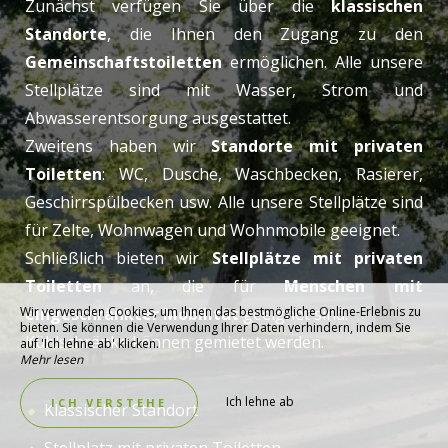
Zunächst verfügen Sie über die
klassischen
Standorte
, die Ihnen den Zugang zu den
Gemeinschaftstoiletten
ermöglichen. Alle unsere
Stellplätze sind mit Wasser, Strom und
Abwasserentsorgung ausgestattet.
Zweitens haben wir
Standorte mit privaten
Toiletten
: WC, Dusche, Waschbecken, Rasierer,
Geschirrspülbecken usw. Alle unsere Stellplätze sind
für Zelte, Wohnwagen und Wohnmobile geeignet.
Schließlich bieten wir
Stellplätze mit privaten
Toiletten
an, die für
Menschen mit
Wir verwenden Cookies, um Ihnen das bestmögliche Online-Erlebnis zu
eingeschränkter Mobilität
geeignet sind.
bieten. Sie können die Verwendung Ihrer Daten verhindern, indem Sie
Kühlschränke können gemietet werden.
auf 'Ich lehne ab' klicken.
Mehr lesen
Ich lehne ab
ICH VERSTEHE
Klassischer Standort