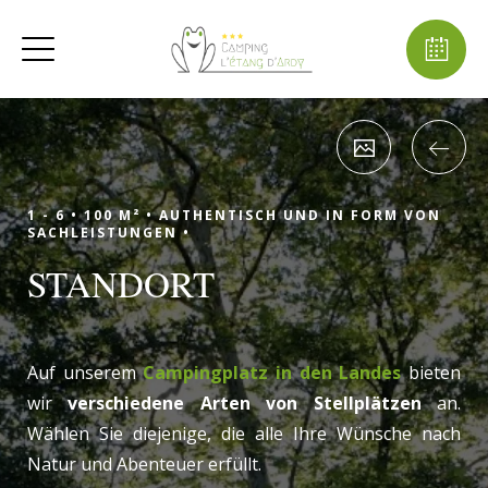
1 - 6 •
100 M² •
AUTHENTISCH UND IN FORM VON
SACHLEISTUNGEN •
STANDORT
Auf unserem
Campingplatz in den Landes
bieten
wir
verschiedene Arten von Stellplätzen
an.
Wählen Sie diejenige, die alle Ihre Wünsche nach
Natur und Abenteuer erfüllt.