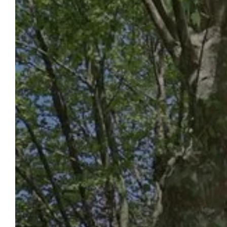
CAMPINGPLATZ ETANG D’ARDY
Buchen
Marie, Cyril und ihre drei Kinder öffnen
Ihnen die Türen ihres
Familiencampingplatzes im Herzen der
Landes. Natur, komfortable Unterkünfte und
hochwertige Dienstleistungen werden Ihren
Aufenthalt auf Camping l'Étang d'Ardy
bereichern. Wählen Sie Ihre Urlaubsdaten,
wählen Sie Ihre Unterkunft und machen Sie