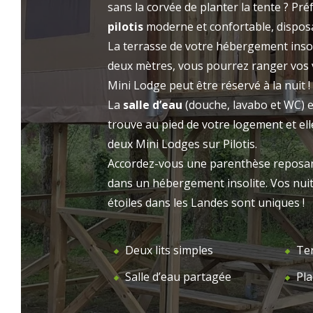
sans la corvée de planter la tente ? Pré
prestations de qualité sublimeront votre
LE 
pilotis
moderne et confortable, dispos
ACCUEIL
séjour au Camping l’Étang d’Ardy. Choisissez
La terrasse de votre hébergement insol
vos dates de vacances, sélectionnez votre
deux mètres, vous pourrez ranger vos 
hébergement et partez en direction des
Mini Lodge peut être réservé à la nuit !
Landes !
La
salle d’eau
(douche, lavabo et WC) es
trouve au pied de votre logement et el
deux Mini Lodges sur Pilotis.
Accordez-vous une parenthèse reposant
dans un hébergement insolite. Vos nui
étoiles dans les Landes sont uniques !
Deux lits simples
Te
Salle d’eau partagée
Pla