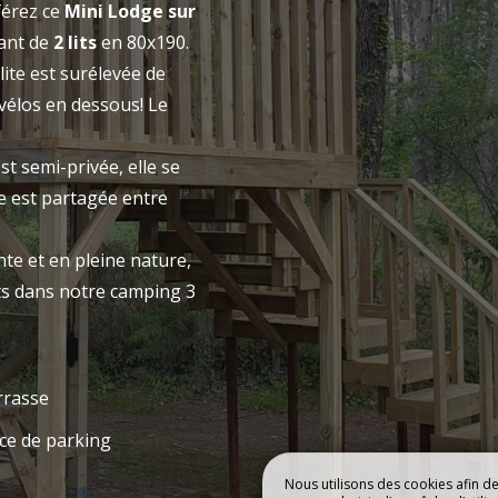
férez ce
Mini Lodge sur
CAMPING
HÉBERGEMEN
ant de
2 lits
en 80x190.
ite est surélevée de
vélos en dessous! Le
Réserver
t semi-privée, elle se
le est partagée entre
e et en pleine nature,
ts dans notre camping 3
rrasse
ce de parking
Nous utilisons des cookies afin d