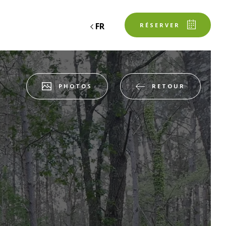
FR
RÉSERVER
RETOUR
PHOTOS
espace client
SERVATION
Départ
Départ