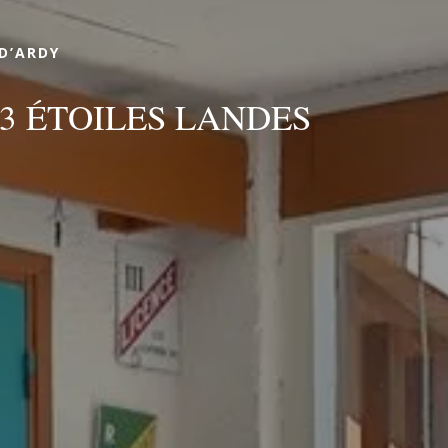
Réserver
D’ARDY
3 ÉTOILES LANDES