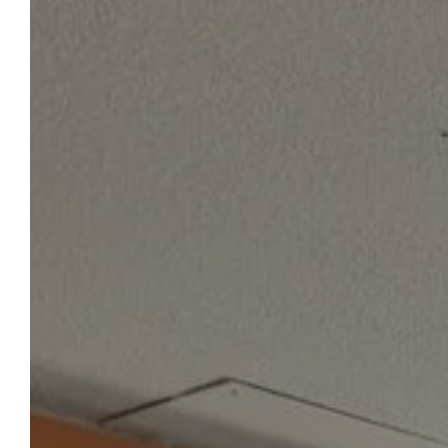
CAMPING L’ÉTANG D’ARDY
Réserver
Marie, Cyril et leurs trois enfants vous
ouvrent les portes de leur camping familial
au cœur des Landes. La nature, les
hébergements tout confort et les
prestations de qualité sublimeront votre
séjour au Camping l’Étang d’Ardy. Choisissez
vos dates de vacances, sélectionnez votre
hébergement et partez en direction des