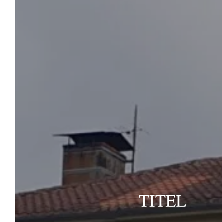
CAMPINGPLATZ ETANG D’ARDY
Buchen
Marie, Cyril und ihre drei Kinder öffnen
Ihnen die Türen ihres
Familiencampingplatzes im Herzen der
Landes. Natur, komfortable Unterkünfte und
hochwertige Dienstleistungen werden Ihren
Aufenthalt auf Camping l'Étang d'Ardy
bereichern. Wählen Sie Ihre Urlaubsdaten,
wählen Sie Ihre Unterkunft und machen Sie
sich auf den Weg in die Landes!
TITEL