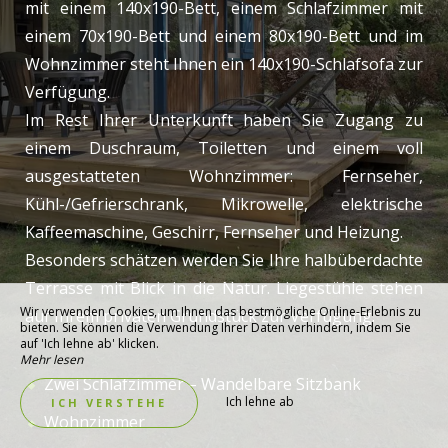
mit einem 140x190-Bett, einem Schlafzimmer mit
einem 70x190-Bett und einem 80x190-Bett und im
Wohnzimmer steht Ihnen ein 140x190-Schlafsofa zur
Verfügung.
Im Rest Ihrer Unterkunft haben Sie Zugang zu
einem Duschraum, Toiletten und einem voll
ausgestatteten Wohnzimmer: Fernseher,
Kühl-/Gefrierschrank, Mikrowelle, elektrische
Kaffeemaschine, Geschirr, Fernseher und Heizung.
Besonders schätzen werden Sie Ihre halbüberdachte
Terrasse mit Blick in die Natur. Liegestühle stehen
Wir verwenden Cookies, um Ihnen das bestmögliche Online-Erlebnis zu
auf Ihrem privaten Grundstück zur Verfügung.
bieten. Sie können die Verwendung Ihrer Daten verhindern, indem Sie
auf 'Ich lehne ab' klicken.
Mehr lesen
Zwei Schlafzimmer – Wandelbare Sitzbank
Ich lehne ab
ICH VERSTEHE
Wohnzimmer